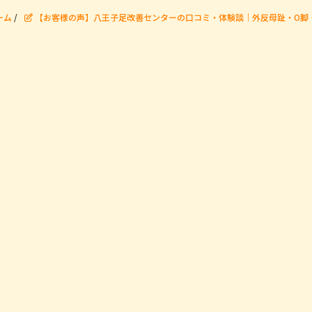
ーム
/
【お客様の声】八王子足改善センターの口コミ・体験談｜外反母趾・O脚