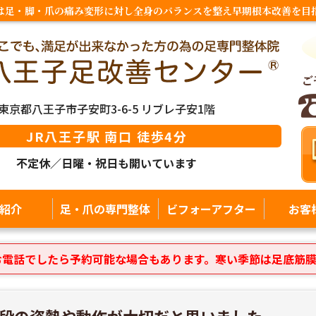
は足・脚・爪の痛み変形に対し全身のバランスを整え早期根本改善を目
東京都八王子市子安町3-6-5 リブレ子安1階
JR八王子駅 南口 徒歩4分
不定休／日曜・祝日も開いています
紹介
足・爪の専門整体
ビフォーアフター
お客
お電話でしたら予約可能な場合もあります。寒い季節は足底筋