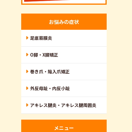
お悩みの症状
足底筋膜炎
O脚・X脚矯正
巻き爪・陥入爪矯正
外反母趾・内反小趾
アキレス腱炎・アキレス腱周囲炎
メニュー