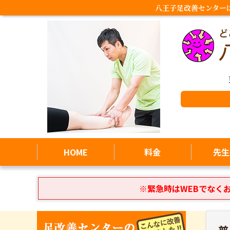
八王子足改善センター
HOME
料金
先生
※緊急時はWEBでなく