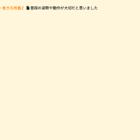
・巻き爪改善
/
普段の姿勢や動作が大切だと思いました