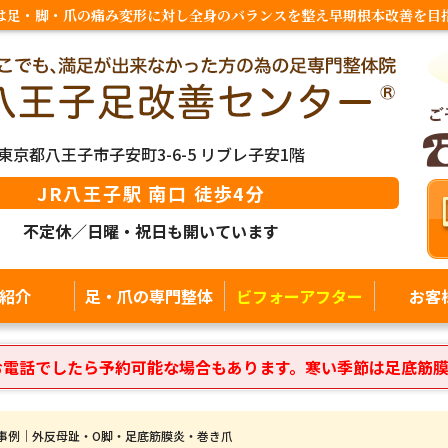
は足・脚・爪の痛み変形に対し全身のバランスを整え早期根本改善を目
東京都八王子市子安町3-6-5 リブレ子安1階
JR八王子駅 南口 徒歩4分
不定休／日曜・祝日も開いています
紹介
足・爪の専門整体
ビフォーアフター
お客
お電話でしたら予約可能な場合もあります。寒い季節は足底筋
事例｜外反母趾・O脚・足底筋膜炎・巻き爪