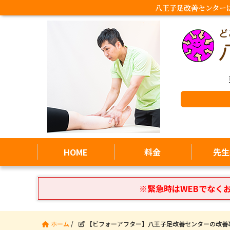
八王子足改善センター
HOME
料金
先生
※緊急時はWEBでなく
ホーム
/
【ビフォーアフター】八王子足改善センターの改善