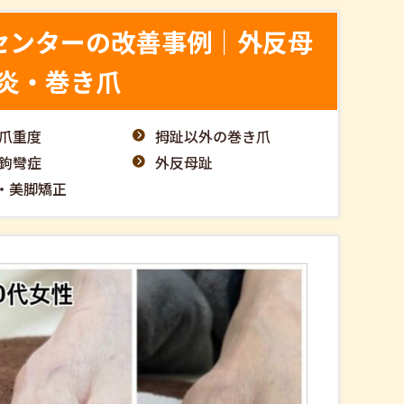
センターの改善事例｜外反母
炎・巻き爪
爪重度
拇趾以外の巻き爪
鉤彎症
外反母趾
・美脚矯正