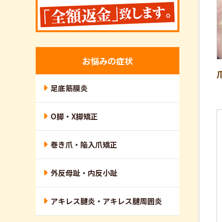
お悩みの症状
足底筋膜炎
O脚・X脚矯正
巻き爪・陥入爪矯正
外反母趾・内反小趾
アキレス腱炎・アキレス腱周囲炎