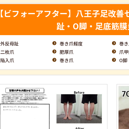
【ビフォーアフター】八王子足改善
趾・O脚・足底筋膜
外反母趾
巻き爪軽度
巻き
二枚爪
肥厚爪
爪甲
陥入爪
巻き爪
O脚