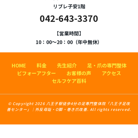
リブレ子安1階
042-643-3370
【営業時間】
10：00～20：00（年中無休）
HOME
料金
先生紹介
足・爪の専門整体
ビフォーアフター
お客様の声
アクセス
セルフケア百科
© Copyright 2026 八王子駅徒歩4分の足専門整体院「八王子足改
善センター」｜外反母趾・O脚・巻き爪改善. All rights reserved.