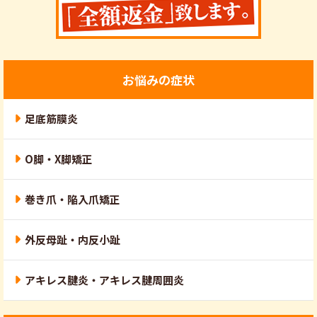
お悩みの症状
足底筋膜炎
O脚・X脚矯正
巻き爪・陥入爪矯正
外反母趾・内反小趾
アキレス腱炎・アキレス腱周囲炎