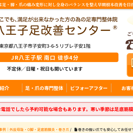
は足・脚・爪の痛み変形に対し全身のバランスを整え早期根本改善を目
東京都八王子市子安町3-6-5 リブレ子安1階
JR八王子駅 南口 徒歩4分
不定休／日曜・祝日も開いています
紹介
足・爪の専門整体
ビフォーアフター
お客
お電話でしたら予約可能な場合もあります。寒い季節は足底筋
事例｜外反母趾・O脚・足底筋膜炎・巻き爪
/
巻きの強い爪でも安心してお任せ