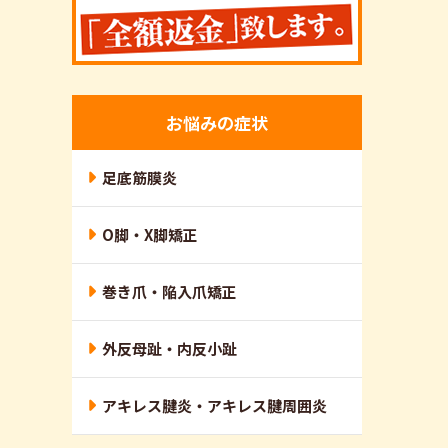
お悩みの症状
足底筋膜炎
O脚・X脚矯正
巻き爪・陥入爪矯正
外反母趾・内反小趾
アキレス腱炎・アキレス腱周囲炎