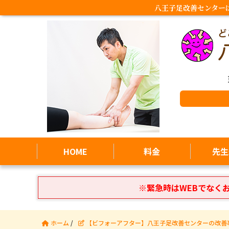
八王子足改善センター
HOME
料金
先生
※緊急時はWEBでなく
ホーム
/
【ビフォーアフター】八王子足改善センターの改善