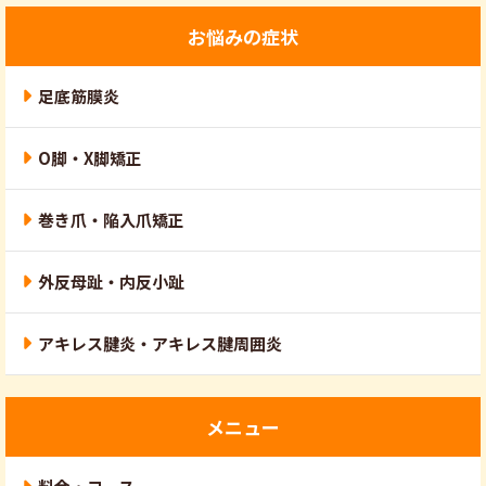
お悩みの症状
足底筋膜炎
O脚・X脚矯正
巻き爪・陥入爪矯正
外反母趾・内反小趾
アキレス腱炎・アキレス腱周囲炎
メニュー