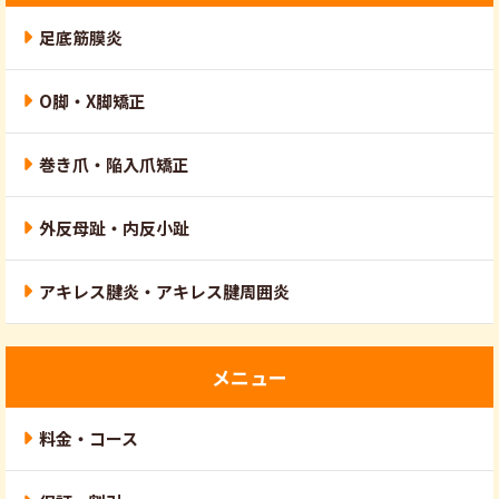
足底筋膜炎
O脚・X脚矯正
巻き爪・陥入爪矯正
外反母趾・内反小趾
アキレス腱炎・アキレス腱周囲炎
メニュー
料金・コース