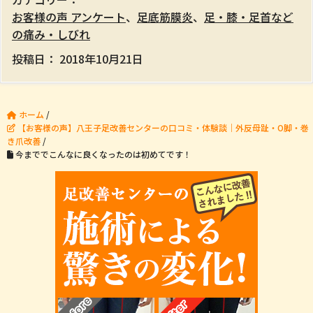
お客様の声 アンケート
、
足底筋膜炎
、
足・膝・足首など
の痛み・しびれ
投稿日：
2018年10月21日
ホーム
/
【お客様の声】八王子足改善センターの口コミ・体験談｜外反母趾・O脚・巻
き爪改善
/
今まででこんなに良くなったのは初めてです！