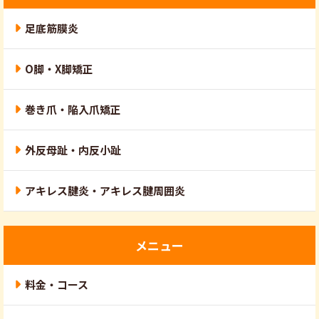
足底筋膜炎
O脚・X脚矯正
巻き爪・陥入爪矯正
外反母趾・内反小趾
アキレス腱炎・アキレス腱周囲炎
メニュー
料金・コース