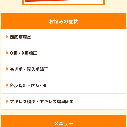
お悩みの症状
足底筋膜炎
O脚・X脚矯正
巻き爪・陥入爪矯正
外反母趾・内反小趾
アキレス腱炎・アキレス腱周囲炎
メニュー