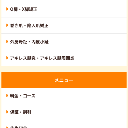
O脚・X脚矯正
巻き爪・陥入爪矯正
外反母趾・内反小趾
アキレス腱炎・アキレス腱周囲炎
メニュー
料金・コース
保証・割引