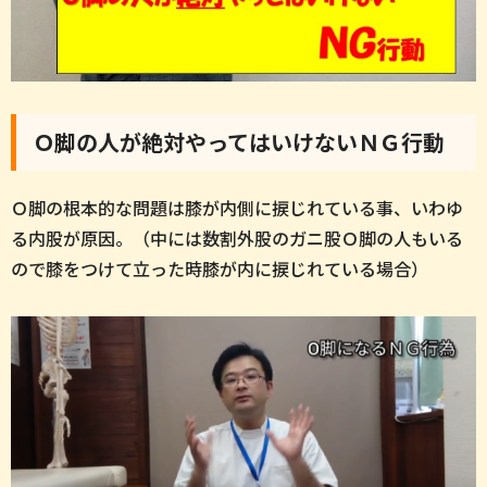
Ｏ脚の人が絶対やってはいけないＮＧ行動
Ｏ脚の根本的な問題は膝が内側に捩じれている事、いわゆ
る内股が原因。（中には数割外股のガニ股Ｏ脚の人もいる
ので膝をつけて立った時膝が内に捩じれている場合）