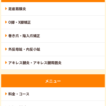
足底筋膜炎
O脚・X脚矯正
巻き爪・陥入爪矯正
外反母趾・内反小趾
アキレス腱炎・アキレス腱周囲炎
メニュー
料金・コース