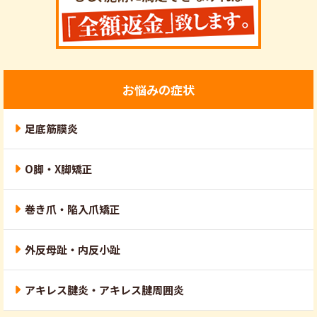
お悩みの症状
足底筋膜炎
O脚・X脚矯正
巻き爪・陥入爪矯正
外反母趾・内反小趾
アキレス腱炎・アキレス腱周囲炎