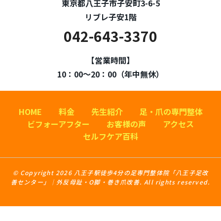
東京都八王子市子安町3-6-5
リブレ子安1階
042-643-3370
【営業時間】
10：00～20：00（年中無休）
HOME
料金
先生紹介
足・爪の専門整体
ビフォーアフター
お客様の声
アクセス
セルフケア百科
© Copyright 2026 八王子駅徒歩4分の足専門整体院「八王子足改
善センター」｜外反母趾・O脚・巻き爪改善. All rights reserved.