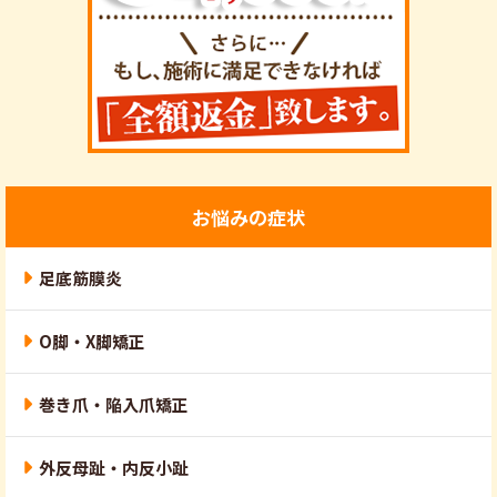
お悩みの症状
足底筋膜炎
O脚・X脚矯正
巻き爪・陥入爪矯正
外反母趾・内反小趾