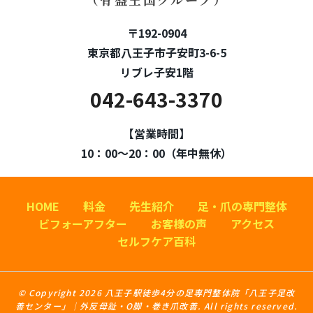
〒192-0904
東京都八王子市子安町3-6-5
リブレ子安1階
042-643-3370
【営業時間】
10：00～20：00（年中無休）
HOME
料金
先生紹介
足・爪の専門整体
ビフォーアフター
お客様の声
アクセス
セルフケア百科
© Copyright 2026 八王子駅徒歩4分の足専門整体院「八王子足改
善センター」｜外反母趾・O脚・巻き爪改善. All rights reserved.