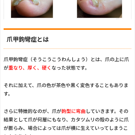
爪甲鉤彎症とは
爪甲鉤彎症（そうこうこうわんしょう）とは、爪の上に爪
が
重なり、厚く、硬く
なった状態です。
それに加えて、爪の色が茶色や黒く変色することもありま
す。
さらに特徴的なのが、爪が
鉤型に弯曲
していきます。その
結果として爪が何層にもなり、カタツムリの殻のように爪
が膨らみ、場合によっては爪が横に生えていってしまうこ