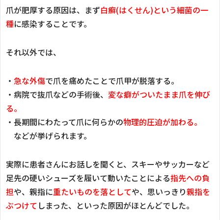
爪が肥厚する原因は、まず
白癬(はくせん)という細菌の一
種
に感染することです。
それ以外では、
・
急な外傷
で爪を痛めたことで爪甲が脱落する。
・病院で抜爪などの手術後、
変な癖がついたまま爪を伸び
る。
・長期間にわたって爪に何らかの
物理的圧迫が加わる。
などが挙げられます。
実際に患者さんにお話しを聞くと、スキーやサッカーなど
足先の硬いシューズを履いて動いたことによる
指先への負
担
や、親指に
重たいものを落として
や、思いっきり
親指を
ぶつけて
しまった、といった原因がほとんどでした。