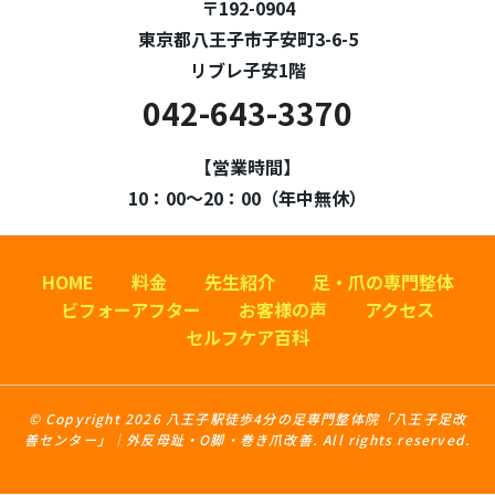
〒192-0904
東京都八王子市子安町3-6-5
リブレ子安1階
042-643-3370
【営業時間】
10：00～20：00（年中無休）
HOME
料金
先生紹介
足・爪の専門整体
ビフォーアフター
お客様の声
アクセス
セルフケア百科
© Copyright 2026 八王子駅徒歩4分の足専門整体院「八王子足改
善センター」｜外反母趾・O脚・巻き爪改善. All rights reserved.