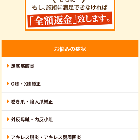
お悩みの症状
足底筋膜炎
O脚・X脚矯正
巻き爪・陥入爪矯正
外反母趾・内反小趾
アキレス腱炎・アキレス腱周囲炎