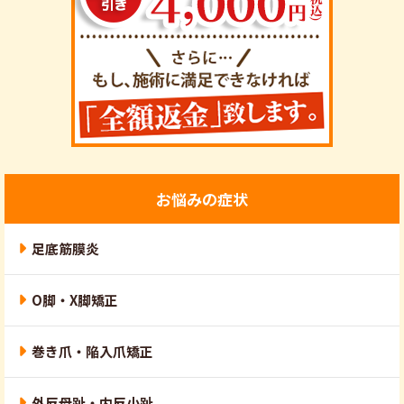
お悩みの症状
足底筋膜炎
O脚・X脚矯正
巻き爪・陥入爪矯正
外反母趾・内反小趾