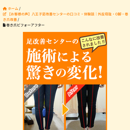
ホーム
/
【お客様の声】八王子足改善センターの口コミ・体験談｜外反母趾・O脚・巻
き爪改善
/
巻き爪ビフォーアフター