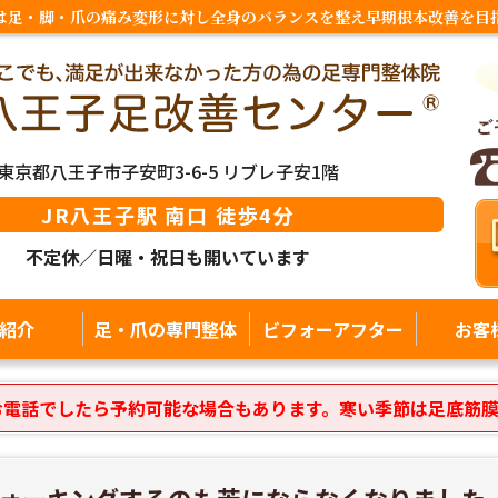
は足・脚・爪の痛み変形に対し全身のバランスを整え早期根本改善を目
東京都八王子市子安町3-6-5 リブレ子安1階
JR八王子駅 南口 徒歩4分
不定休／日曜・祝日も開いています
紹介
足・爪の専門整体
ビフォーアフター
お客
お電話でしたら予約可能な場合もあります。寒い季節は足底筋