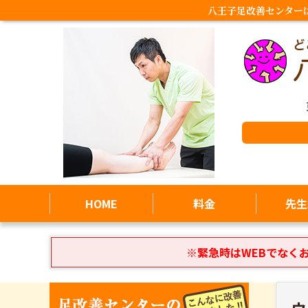
八王子足改善センター
HOME
料金
先生
※緊急時はWEBでなく