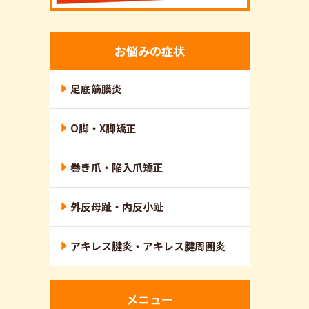
お悩みの症状
足底筋膜炎
O脚・X脚矯正
巻き爪・陥入爪矯正
外反母趾・内反小趾
アキレス腱炎・アキレス腱周囲炎
メニュー