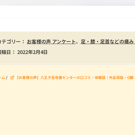
カテゴリー：
お客様の声 アンケート
、
足・膝・足首などの痛み
投稿日：
2022年2月4日
ーム
/
【お客様の声】八王子足改善センターの口コミ・体験談｜外反母趾・O脚