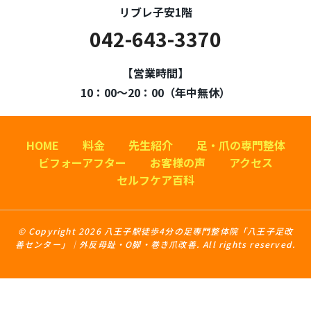
リブレ子安1階
042-643-3370
【営業時間】
10：00～20：00（年中無休）
HOME
料金
先生紹介
足・爪の専門整体
ビフォーアフター
お客様の声
アクセス
セルフケア百科
© Copyright 2026 八王子駅徒歩4分の足専門整体院「八王子足改
善センター」｜外反母趾・O脚・巻き爪改善. All rights reserved.