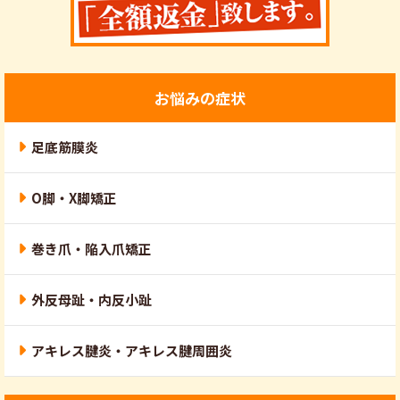
お悩みの症状
足底筋膜炎
O脚・X脚矯正
巻き爪・陥入爪矯正
外反母趾・内反小趾
アキレス腱炎・アキレス腱周囲炎