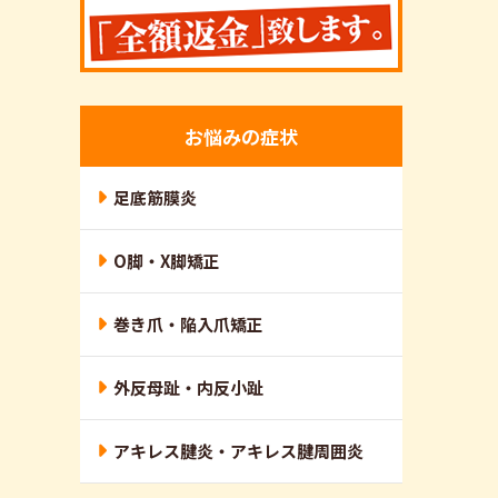
お悩みの症状
足底筋膜炎
O脚・X脚矯正
巻き爪・陥入爪矯正
外反母趾・内反小趾
アキレス腱炎・アキレス腱周囲炎