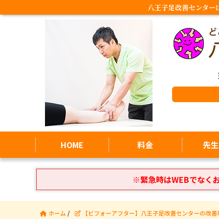
八王子足改善センター
HOME
料金
先生
※緊急時はWEBでなく
ホーム
/
【ビフォーアフター】八王子足改善センターの改善