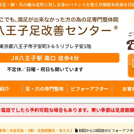
は足・脚・爪の痛み変形に対し全身のバランスを整え早期根本改善を目
東京都八王子市子安町3-6-5 リブレ子安1階
JR八王子駅 南口 徒歩4分
不定休／日曜・祝日も開いています
紹介
足・爪の専門整体
ビフォーアフター
お客
お電話でしたら予約可能な場合もあります。寒い季節は足底筋
事例｜外反母趾・O脚・足底筋膜炎・巻き爪
/
初回から18回目のビフォーアフタ