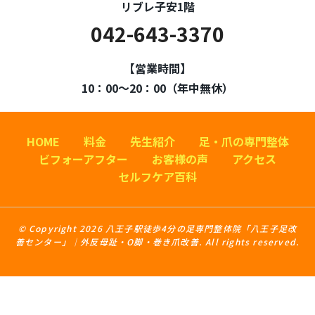
リブレ子安1階
042-643-3370
【営業時間】
10：00～20：00（年中無休）
HOME
料金
先生紹介
足・爪の専門整体
ビフォーアフター
お客様の声
アクセス
セルフケア百科
© Copyright 2026 八王子駅徒歩4分の足専門整体院「八王子足改
善センター」｜外反母趾・O脚・巻き爪改善. All rights reserved.