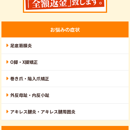
お悩みの症状
足底筋膜炎
O脚・X脚矯正
巻き爪・陥入爪矯正
外反母趾・内反小趾
アキレス腱炎・アキレス腱周囲炎